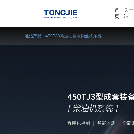
首
关于
页
洁
船舶领域
单泵
建工领域
通洁产品 - 450TJ3高压柱塞泵柴油机系统
企业动态
可根据实际工况选配压力、流量
高压水射流可去除船体、船舱表面的生长
广泛用于基础建设辅助打
了解更多企业动态
物、沉淀物、铁锈、油漆及船舶上所沉积
高压水辅助打桩，水泥拉
250MUH3型高压柱塞泵
的海盐，剥落船舱及底板上的附着物等
人工凿毛进行水泥拉毛，
250MTJ3高压柱塞泵
能源领域
粉末冶金
等。
空气污染，改善工作环境
350UH5型高压柱塞泵
在能源领域高压水射流技术应用广泛，可
破坏整体结构的情况下，
在粉末冶金行业，高压水
对凝结器、高低压加热器、冷凝器、换热
对钢筋除锈，保持钢筋完
来制备超细粉体,不仅可
器等进行管道的疏通和清洗，还可完成钻
能源,还可以保证粉碎颗
径向水平井、磨料射流切割、近井地带解
坏颗粒的原有结晶结构。
堵、冲砂、除蜡、 脉冲射流实现旋转冲
击钻井等工作。