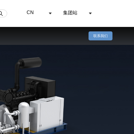
CN
集团站
煤炭领域
执行机构
联系我们
视频中心
精密机械加工、耐磨性极强
中，高压水射流可以对
在煤炭领域中，高压水射流可进行煤层注
了解更多工况
道、阀门、锅炉、反应
水、喷雾降尘、顶板装置、高压水割缝等
TC旋转喷头
器、电解槽等设备的清
工作。是避免煤矿瓦斯灾害发生的根本防
TM旋转喷头
海洋领域
区域中的磨蚀切割工
治措施，成本更低，适用范围广。
TT旋转喷头
泛用于食品加工、牛
海底管道维、抢修作业中常需清理涂层，
染料、精细化工和生物
届时，需采用高压水射流设备进行海管表
和研发。使食品的安全
面处理。同时可完成海洋水下清洗、磨料
长，色泽天然，口感更
水射流水下切割工作。