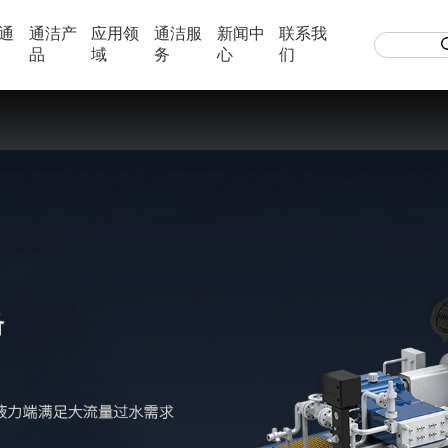
通
通洁产
应用领
通洁服
新闻中
联系我
品
域
务
心
们
罐釜清洗
机组
化工领域
资料下载
可根据实际工况选配产品型号
桩拉伸钢板桩，
作业安全高效，无需人工下罐，清洗效率
在化工、制药行业
下载产品说明
毛代替铣刨机或
高。可根据结垢物成分和清洗要求，选择
换热器、罐槽、管
250MUH3高压柱塞泵柴油机系统
有效避免扬尘等
合适的压力等级，既不会造成物理损伤，
釜、蒸发器、过滤
350UH5高压柱塞泵柴油机系统
机械制造
食品领域
路面破拆可在不
又能保持反应釜表面光滑，使结垢物不易
洗去污。完成易爆
250MTJ3高压柱塞泵柴油机系统
去除混凝土，并
射流粉碎技术用
附着在反应釜上。
在高压水射流的作用下进行机械加工，可
作。
高压水射流技术广
整性。
以提高效率节约
进行清洗、抛光、喷丸、或去除管道、容
奶、饮料、医药、
粒的纯度，不破
器、罐槽上的锈层、扎皮、焊渣毛刺等，
技术等领域的生产
能完成易爆区域中的磨蚀切割。
性更高，保质期更
佳。