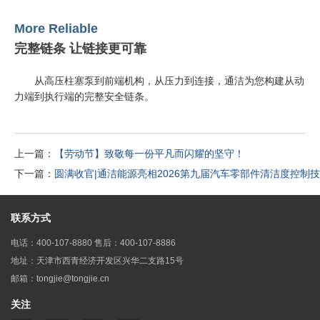
More Reliable
完整链条 让链接更可靠
从高压柱塞泵到前端机构，从压力到连接，通洁为您构建从动
力端到执行端的完整安全链条。
上一篇：
【劳动节】致敬每一份平凡而闪耀的坚守！
下一篇：
圆满收官|通洁能源亮相2026第九届汽车零部件清洁度控制
联系方式
电话：400-107-8880 售后：400-107-8886
地址：天津市西青经济开发区兴华二支路15号
邮箱：tongjie@tongjie.cn
关注